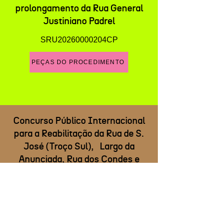
prolongamento da Rua General
Justiniano Padrel
SRU20260000204CP
PEÇAS DO PROCEDIMENTO
Concurso Público Internacional
para a Reabilitação da Rua de S.
José (Troço Sul), Largo da
Anunciada, Rua dos Condes e
Rua das Portas de Santo Antão
SRU20260000176CP
PEÇAS DO PROCEDIMENTO