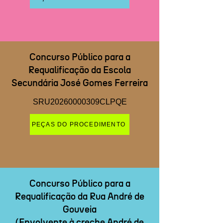
Concurso Público para a
Requalificação da Escola
Secundária José Gomes Ferreira
SRU20260000309CLPQE
PEÇAS DO PROCEDIMENTO
Concurso Público para a
Requalificação da Rua André de
Gouveia
(Envolvente à creche André de