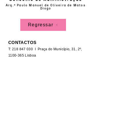
Arq.º Paulo Manuel de Oliveira de Matos
Diogo
Regressar
CONTACTOS
T:
218 847 030
I Praça do Município, 31, 2º,
1100-365
Lisboa
geral@lisboasru.pt
CANAL DE DENÚNCIA
RECRUTAMENTO
© 2025 por Lisboa SRU