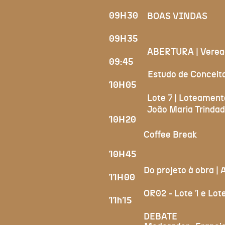
09H30
BOAS VINDAS
09H35
ABERTURA | Veread
09:45
Estudo de Conceit
10H05
Lote 7 | Loteamen
João Maria Trinda
10H20
Coffee Break
10H45
Do projeto à obra |
11H00
OR02 - Lote 1 e Lote
11h15
DEBATE