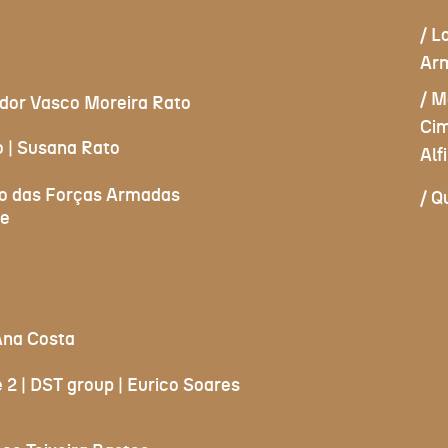
/ L
Ar
/ M
or Vasco Moreira Rato
Cim
o | Susana Rato
Alf
to das Forças Armadas
/ Q
de
 Ana Costa
 2 | DST group | Eurico Soares