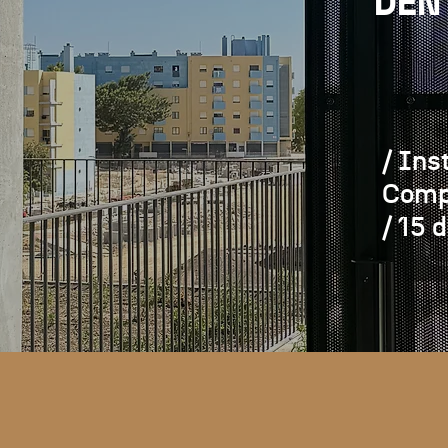
DEN
/ Ins
Compl
/ 15 