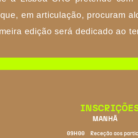
 que, em articulação, procuram a
imeira edição será dedicado ao t
INSCRIÇÕE
MANHÃ
09H00
Receção aos parti