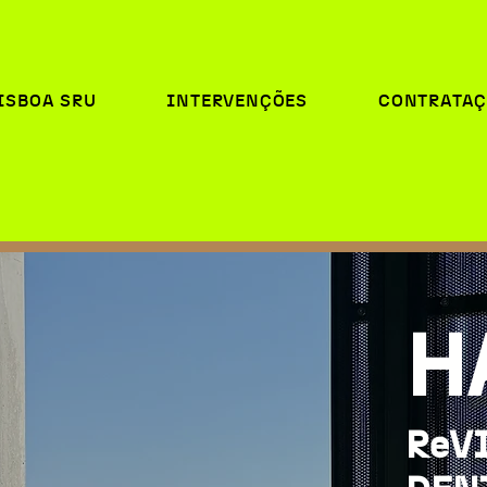
ISBOA SRU
INTERVENÇÕES
CONTRATAÇ
H
ReV