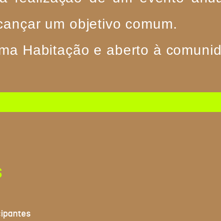
lcançar um objetivo comum.
ema Habitação e aberto à comuni
S
cipantes