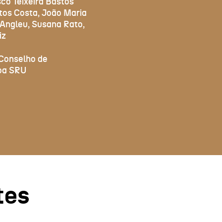
co Teixeira Bastos
tos Costa, João Maria
 Angleu, Susana Rato,
iz
onselho de
oa SRU
tes