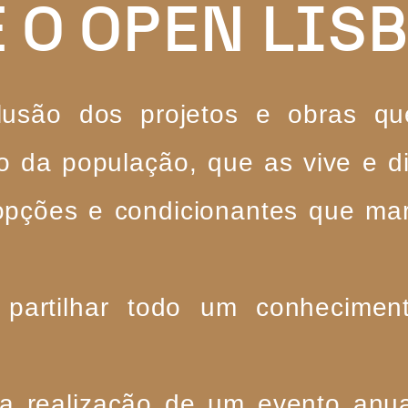
É O OPEN LIS
usão dos projetos e obras qu
o da população, que as vive e di
opções e condicionantes que mar
partilhar todo um conhecimento
 realização de um evento anual,