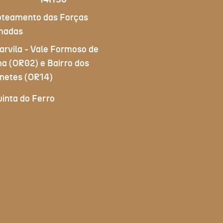
14H30
oteamento das Forças
madas
arvila - Vale Formoso de
a (OR02) e Bairro dos
inetes (OR14)
uinta do Ferro