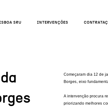
ISBOA SRU
INTERVENÇÕES
CONTRATAÇ
 da
Começaram dia 12 de jan
Borges, eixo fundament
orges
A intervenção procura r
priorizando melhores co